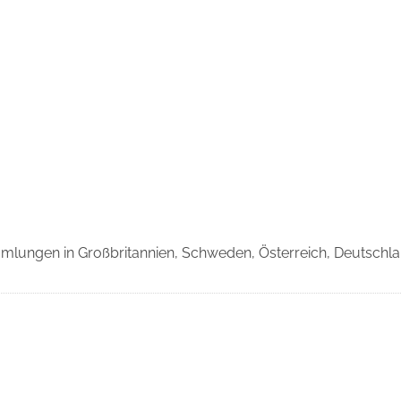
ammlungen in Großbritannien, Schweden, Österreich, Deutschl
© 2026 Gerhard Stengel Nachlass
ATENSCHUTZ