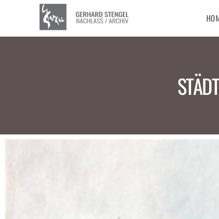
HO
STÄDT